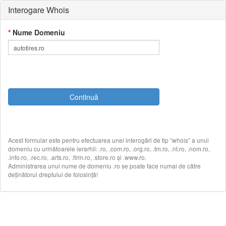
Interogare Whois
*
Nume Domeniu
Acest formular este pentru efectuarea unei interogări de tip “whois” a unui
domeniu cu următoarele ierarhii: .ro, .com.ro, .org.ro, .tm.ro, .nt.ro, .nom.ro,
.info.ro, .rec.ro, .arts.ro, .firm.ro, .store.ro și .www.ro.
Administrarea unui nume de domeniu .ro se poate face numai de către
deținătorul dreptului de folosință!